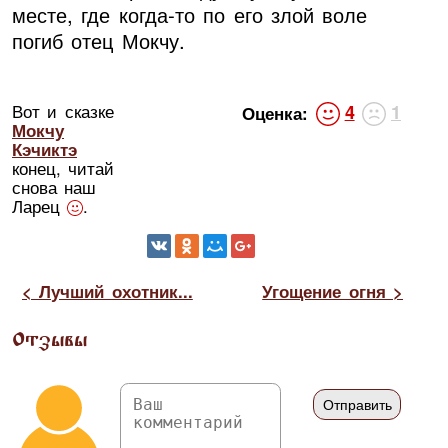
месте, где когда-то по его злой воле
погиб отец Мокчу.
Вот и сказке
4
1
Оценка:
Мокчу
Кэчиктэ
конец, читай
снова наш
Ларец
.
< Лучший охотник...
Угощение огня >
Отзывы