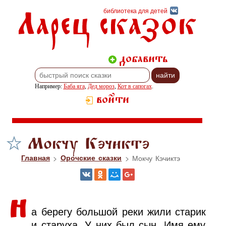
Ларец сказок
библиотека для детей
добавить
Например:
Баба яга
,
Дед мороз
,
Кот в сапогах
.
войти
Мокчу Кэчиктэ
Главная
>
Орочские сказки
> Мокчу Кэчиктэ
Н
а берегу большой реки жили старик
и старуха. У них был сын. Имя ему